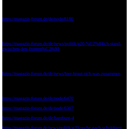
https://www.bild.de/regional/saarland/football-spieler/football-
frauen-fehlen-schwere-verteidigerinnen-53642828.bild.html
https://magazin-forum.de/de/node/8180
https://www.bild.de/regional/saarland/saarland/die-rollenspieler-von-
reden-52791430.bild.html
https://magazin-forum.de/de/news/politik/g20-%C2%84ich-stand-
zwischen-den-fronten%C2%93
https://www.bild.de/regional/saarland/saarland/hier-macht-sich-
unsere-schoenste-fit-fuers-kroenchen-54620476.bild.html
https://magazin-forum.de/de/news/hier-braut-sich-was-zusammen
https://www.bild.de/regional/saarland/unfaelle/arbeitsunfall-
zerstoerte-leben-55063234.bild.html
https://magazin-forum.de/de/node/6470
https://magazin-forum.de/de/node/6307
https://magazin-forum.de/de/hamburg-4
https://magazin-forum.de/news/politik/g20-suche-nach-schuldigen