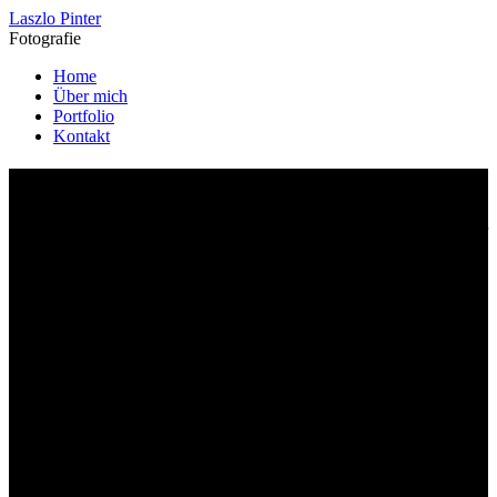
Laszlo Pinter
Fotografie
Home
Über mich
Portfolio
Kontakt
Über mich
47 Jahre Lebenserfahrung. 15 Jahre Kameraerfahrung. Und immer
ganz nah dran – als Fotograf und Reporter.
Ich bin freiberuflicher Journalist und Fotograf – und ich erzähle
Geschichten, die hängen bleiben.
Ob Reportagen für Print und Online, Porträts, Hochzeiten, Taufen,
Geburtstage oder Naturaufnahmen: Ich halte fest, was wirklich
zählt. Echt. Unverfälscht. Mit journalistischem Gespür und
fotografischem Blick.